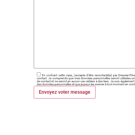
En cochant cette case, j'accepte d'être recontacté(e) par Gressier-
contact. Je comprends que mes données personnelles seront utilisées un
de contact et ne seront en aucun cas cédées à des tiers. Je suis également
des données personnelles et que je peux les exercer à tout moment en conta