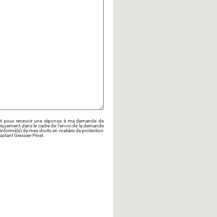
Pinet pour recevoir une réponse à ma demande de
iquement dans le cadre de l'envoi de la demande
 informé(e) de mes droits en matière de protection
ctant Gressier-Pinet.